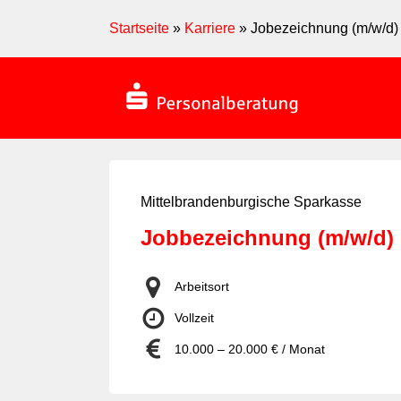
Skip
Startseite
»
Karriere
»
Jobezeichnung (m/w/d)
to
main
content
Mittelbrandenburgische Sparkasse
Jobbezeichnung (m/w/d)
Arbeitsort
Vollzeit
10.000 – 20.000 € / Monat