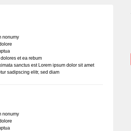
am nonumy
dolore
uptua
 dolores et ea rebum
akimata sanctus est Lorem ipsum dolor sit amet
ur sadipscing elitr, sed diam
am nonumy
dolore
uptua