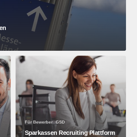
en
Sparkassen
Recruiting
Plattform
vs.
XING
und
LinkedIn
Für Bewerber
GSD
Sparkassen Recruiting Plattform